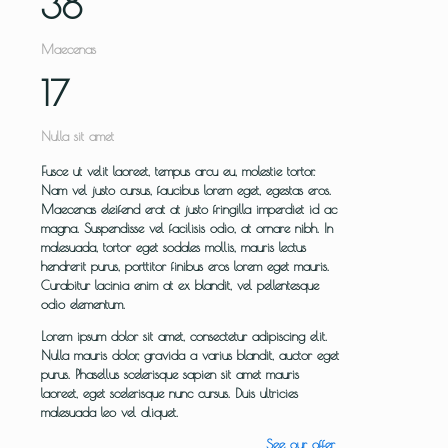
38
Maecenas
17
Nulla sit amet
Fusce ut velit laoreet, tempus arcu eu, molestie tortor.
Nam vel justo cursus, faucibus lorem eget, egestas eros.
Maecenas eleifend erat at justo fringilla imperdiet id ac
magna. Suspendisse vel facilisis odio, at ornare nibh. In
malesuada, tortor eget sodales mollis, mauris lectus
hendrerit purus, porttitor finibus eros lorem eget mauris.
Curabitur lacinia enim at ex blandit, vel pellentesque
odio elementum.
Lorem ipsum dolor sit amet, consectetur adipiscing elit.
Nulla mauris dolor, gravida a varius blandit, auctor eget
purus. Phasellus scelerisque sapien sit amet mauris
laoreet, eget scelerisque nunc cursus. Duis ultricies
malesuada leo vel aliquet.
See our offer