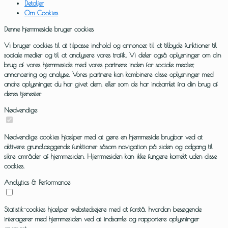
Detaljer
Om Cookies
Denne hjemmeside bruger cookies
Vi bruger cookies til at tilpasse indhold og annoncer, til at tilbyde funktioner til
sociale medier og til at analysere vores trafik. Vi deler også oplysninger om din
brug af vores hjemmeside med vores partnere inden for sociale medier,
annoncering og analyse. Vores partnere kan kombinere disse oplysninger med
andre oplysninger, du har givet dem, eller som de har indsamlet fra din brug af
deres tjenester.
Nødvendige
Nødvendige cookies hjælper med at gøre en hjemmeside brugbar ved at
aktivere grundlæggende funktioner såsom navigation på siden og adgang til
sikre områder af hjemmesiden. Hjemmesiden kan ikke fungere korrekt uden disse
cookies.
Analytics & Performance
Statistik-cookies hjælper webstedsejere med at forstå, hvordan besøgende
interagerer med hjemmesiden ved at indsamle og rapportere oplysninger