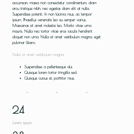
accumsan, massa non consectetur condimentum, diam
arcu tristique nibh, nec egestas diam elit at nulla.
Suspendisse potenti. In non lacinia risus, ac tempor
ipsum. Phasellus venenatis leo eu semper varius.
Maecenas sit amet molestie leo. Morbi vitae urna
mauris. Nulla nec tortor vitae eros iaculis hendrerit
aliquet non urna. Nulla sit amet vestibulum magna, eget
pulvinar libero.
Nulla sit amet vestibulum magna:
Suspendisse a pellentesque dui.
Quisque lorem tortor fringilla sed.
Quisque cursus et, porttitor risus.
24
Lorem ipsum