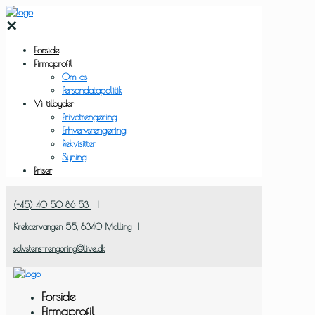
✕
Forside
Firmaprofil
Om os
Persondatapolitik
Vi tilbyder
Privatrengøring
Erhvervsrengøring
Rekvisitter
Syning
Priser
(+45) 40 50 86 53
|
Krekærvangen 55, ​8340 Malling
|
solvstens-rengoring@live.dk
Forside
Firmaprofil