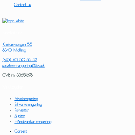
Contact us
Kontakt os
Krekærvangen 55
8340 Malling
(+45) 40 50 86 53
solvstens-rengoring@live.dk
CVR nr.: 33651678
Vi tilbyder
Privatrengøring
Erhvervsrengøring
Rekvisitter
Syning
Håndværker rengøring
Consent