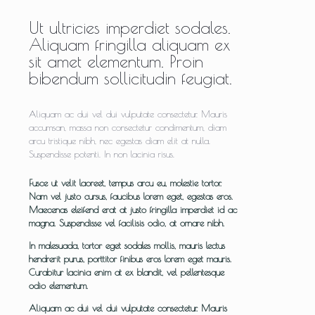
Ut ultricies imperdiet sodales.
Aliquam fringilla aliquam ex
sit amet elementum. Proin
bibendum sollicitudin feugiat.
Aliquam ac dui vel dui vulputate consectetur. Mauris
accumsan, massa non consectetur condimentum, diam
arcu tristique nibh, nec egestas diam elit at nulla.
Suspendisse potenti. In non lacinia risus.
Fusce ut velit laoreet, tempus arcu eu, molestie tortor.
Nam vel justo cursus, faucibus lorem eget, egestas eros.
Maecenas eleifend erat at justo fringilla imperdiet id ac
magna. Suspendisse vel facilisis odio, at ornare nibh.
In malesuada, tortor eget sodales mollis, mauris lectus
hendrerit purus, porttitor finibus eros lorem eget mauris.
Curabitur lacinia enim at ex blandit, vel pellentesque
odio elementum.
Aliquam ac dui vel dui vulputate consectetur. Mauris