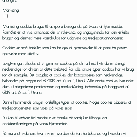
anonymt.
Marketing
Marketing-cookies bruges til at spore besøgende på tværs af hjemmesider.
Formålet er at vise annoncer, der er relevante og engagerende for den enkelte
bruger og dermed mere værdifulde for udgivere og tredjepartsannoncører.
Cookies er små tekstfiler, som kan bruges af hjemmesider til at gøre brugerens
oplevelse mere effektiv.
Lovgivningen tillader, at vi gemmer cookies på din enhed, hvis de er strengt
nødvendige for driften af dette websted. For alle andre typer cookies har vi brug
for dit samtykke. Det betyder, at cookies, der kategoriseres som nødvendige,
behandles på baggrund af GDPR art. 6, stk. 1, litra f. Alle andre cookies, herunder
dem i kategorierne præferencer og markedsføring, behandles på baggrund af
GDPR art. 6, stk. 1, litra a.
Denne hjemmeside bruger forskellige typer af cookies. Nogle cookies placeres af
tredjepartstjenester, som vises på vores sider.
Du kan til enhver tid ændre eller trække dit samtykke tilbage via
cookieerklæringen på vores hjemmeside.
Få mere at vide om, hvem vi er, hvordan du kan kontakte os, og hvordan vi