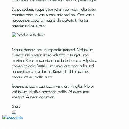
Sed auctor dui eleifend, scelerisque eros ut, pellentesque.
Donec sodales, neque vitae rutrum convallis, nulla tortor
pharetra odio, in varius ante ante sed nisi. Orci varius
natoque penatibus et magnis dis parturient montes,
nascetur ridiculus mus.
Mauris rhoncus orci in imperdiet placerat. Vestibulum
euismod nisl suscipit ligula volutpat, a feugiat urna
maximus. Cras massa nibh, tincidunt ut eros a, vulputate
consequat odio. Vestibulum vehicula tempor nulla, sed
hendrerit urna interdum in. Donec et nibh maximus,
congue est eu, mattis nunc.
Praesent ut quam quis quam venenatis fringilla. Morbi
vestibulum id tellus commodo mattis. Aliquam erat
volutpat. Aenean accumsan.
Share
47
Kontakt os