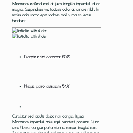
Maecenas eleifend erat at justo fringilla imperdiet id ac
magna. Suspendisse vel facilisis odio, at ornare nibh. In
malesuada, tortor eget sodales mollis, mauris lectus
hendrerit.
Excepteur sint occaecat
85
%
Neque porro quisquam
54
%
Curabitur sed iaculis dolor, non congue ligula.
Maecenas imperdiet ante eget hendrerit posuere. Nunc
urna libero, congue porta nibh a, semper feugiat sem.