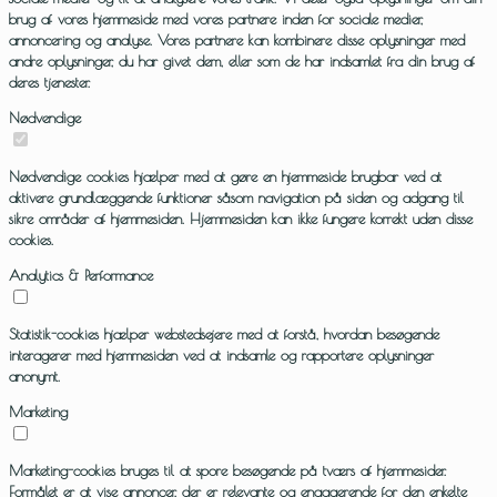
brug af vores hjemmeside med vores partnere inden for sociale medier,
annoncering og analyse. Vores partnere kan kombinere disse oplysninger med
andre oplysninger, du har givet dem, eller som de har indsamlet fra din brug af
deres tjenester.
Nødvendige
Nødvendige cookies hjælper med at gøre en hjemmeside brugbar ved at
aktivere grundlæggende funktioner såsom navigation på siden og adgang til
sikre områder af hjemmesiden. Hjemmesiden kan ikke fungere korrekt uden disse
cookies.
Analytics & Performance
Statistik-cookies hjælper webstedsejere med at forstå, hvordan besøgende
interagerer med hjemmesiden ved at indsamle og rapportere oplysninger
anonymt.
Marketing
Marketing-cookies bruges til at spore besøgende på tværs af hjemmesider.
Formålet er at vise annoncer, der er relevante og engagerende for den enkelte