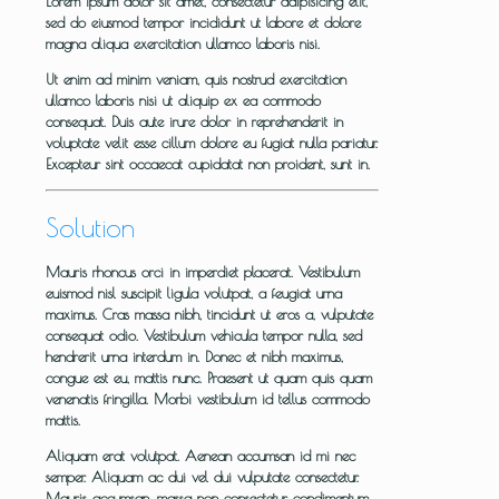
Lorem ipsum dolor sit amet, consectetur adipisicing elit,
sed do eiusmod tempor incididunt ut labore et dolore
magna aliqua exercitation ullamco laboris nisi.
Ut enim ad minim veniam, quis nostrud exercitation
ullamco laboris nisi ut aliquip ex ea commodo
consequat. Duis aute irure dolor in reprehenderit in
voluptate velit esse cillum dolore eu fugiat nulla pariatur.
Excepteur sint occaecat cupidatat non proident, sunt in.
Solution
Mauris rhoncus orci in imperdiet placerat. Vestibulum
euismod nisl suscipit ligula volutpat, a feugiat urna
maximus. Cras massa nibh, tincidunt ut eros a, vulputate
consequat odio. Vestibulum vehicula tempor nulla, sed
hendrerit urna interdum in. Donec et nibh maximus,
congue est eu, mattis nunc. Praesent ut quam quis quam
venenatis fringilla. Morbi vestibulum id tellus commodo
mattis.
Aliquam erat volutpat. Aenean accumsan id mi nec
semper. Aliquam ac dui vel dui vulputate consectetur.
Mauris accumsan, massa non consectetur condimentum