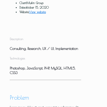
Client
Muffin Group
Date
oktober 15, 2020
Website
View website
Description
Consulting, Research, UX / UI, Implementation
Technologies
Photoshop, JavaScript, PHP, MySQL, HTML5,
CSS3
Problem