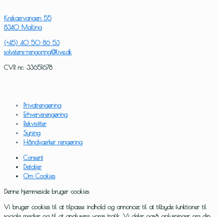
Krekærvangen 55
8340 Malling
(+45) 40 50 86 53
solvstens-rengoring@live.dk
CVR nr.: 33651678
Vi tilbyder
Privatrengøring
Erhvervsrengøring
Rekvisitter
Syning
Håndværker rengøring
Consent
Detaljer
Om Cookies
Denne hjemmeside bruger cookies
Vi bruger cookies til at tilpasse indhold og annoncer, til at tilbyde funktioner til
sociale medier og til at analysere vores trafik. Vi deler også oplysninger om din