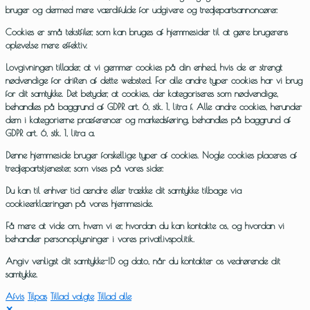
bruger og dermed mere værdifulde for udgivere og tredjepartsannoncører.
Cookies er små tekstfiler, som kan bruges af hjemmesider til at gøre brugerens
oplevelse mere effektiv.
Lovgivningen tillader, at vi gemmer cookies på din enhed, hvis de er strengt
nødvendige for driften af dette websted. For alle andre typer cookies har vi brug
for dit samtykke. Det betyder, at cookies, der kategoriseres som nødvendige,
behandles på baggrund af GDPR art. 6, stk. 1, litra f. Alle andre cookies, herunder
dem i kategorierne præferencer og markedsføring, behandles på baggrund af
GDPR art. 6, stk. 1, litra a.
Denne hjemmeside bruger forskellige typer af cookies. Nogle cookies placeres af
tredjepartstjenester, som vises på vores sider.
Du kan til enhver tid ændre eller trække dit samtykke tilbage via
cookieerklæringen på vores hjemmeside.
Få mere at vide om, hvem vi er, hvordan du kan kontakte os, og hvordan vi
behandler personoplysninger i vores privatlivspolitik.
Angiv venligst dit samtykke-ID og dato, når du kontakter os vedrørende dit
samtykke.
Afvis
Tilpas
Tillad valgte
Tillad alle
✕