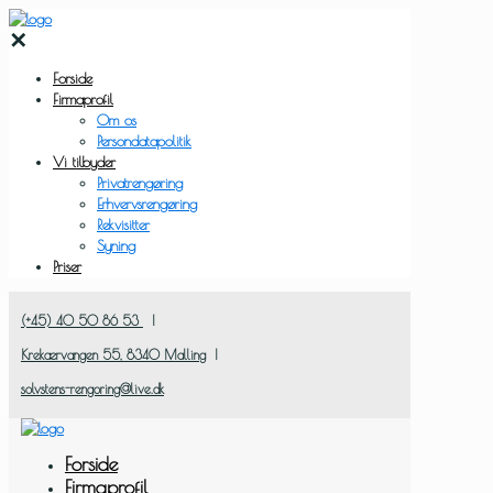
✕
Forside
Firmaprofil
Om os
Persondatapolitik
Vi tilbyder
Privatrengøring
Erhvervsrengøring
Rekvisitter
Syning
Priser
(+45) 40 50 86 53
|
Krekærvangen 55, ​8340 Malling
|
solvstens-rengoring@live.dk
Forside
Firmaprofil