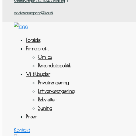
Krekærvangen 55, ​8340 Malling
|
solvstens-rengoring@live.dk
Forside
Firmaprofil
Om os
Persondatapolitik
Vi tilbyder
Privatrengøring
Erhvervsrengøring
Rekvisitter
Syning
Priser
Kontakt