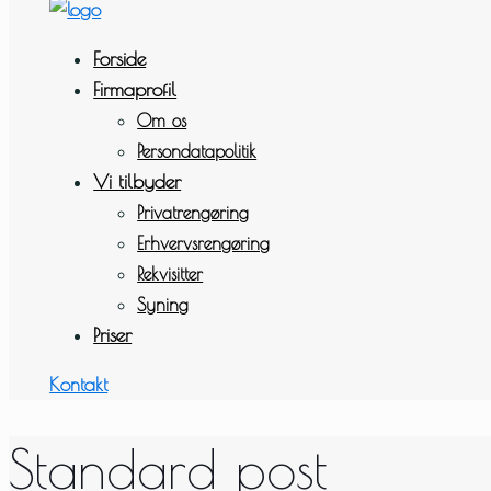
Forside
Firmaprofil
Om os
Persondatapolitik
Vi tilbyder
Privatrengøring
Erhvervsrengøring
Rekvisitter
Syning
Priser
Kontakt
Standard post