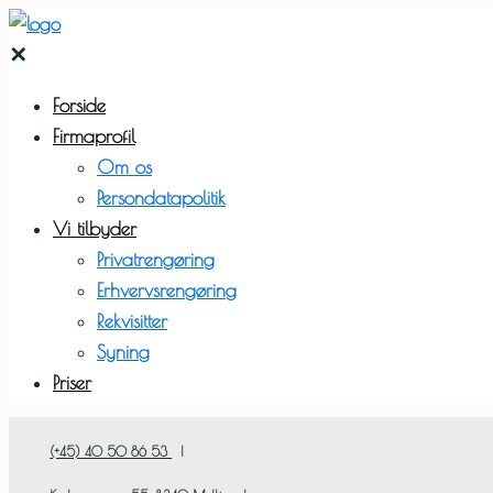
✕
Forside
Firmaprofil
Om os
Persondatapolitik
Vi tilbyder
Privatrengøring
Erhvervsrengøring
Rekvisitter
Syning
Priser
(+45) 40 50 86 53
|