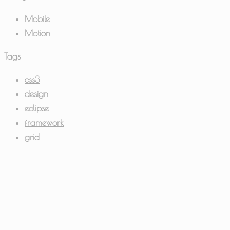
Mobile
Motion
Tags
css3
design
eclipse
framework
grid