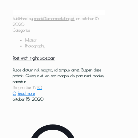
Published by
mads@lemonmarketing.dk
on
oktober 15,
2020
Categories
Motion
Photography
Post with right sidebar
Fusce dictum nisl magna, id tempus amet. Suspen disse
potenti. Quisque et leo sed magnis dis parturient montes,
nascetur.
Do you like it?
110
0
Read more
oktober 15, 2020