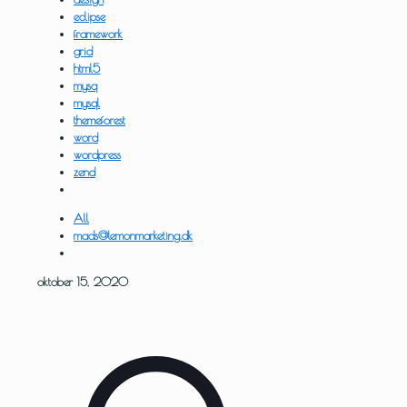
eclipse
framework
grid
html5
mysq
mysql
themeforest
word
wordpress
zend
All
mads@lemonmarketing.dk
oktober 15, 2020