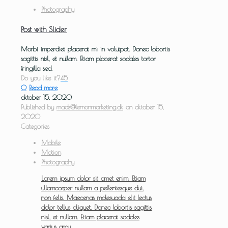
Photography
Post with Slider
Morbi imperdiet placerat mi in volutpat. Donec lobortis
sagittis nisl, et nullam. Etiam placerat sodales tortor
fringilla sed.
Do you like it?
45
0
Read more
oktober 15, 2020
Published by
mads@lemonmarketing.dk
on
oktober 15,
2020
Categories
Mobile
Motion
Photography
Lorem ipsum dolor sit amet enim. Etiam
ullamcorper nullam a pellentesque dui,
non felis. Maecenas malesuada elit lectus
dolor tellus aliquet. Donec lobortis sagittis
nisl, et nullam. Etiam placerat sodales
varius arcu.