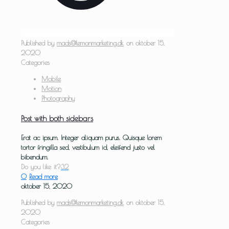
Published by
mads@lemonmarketing.dk
on
oktober 15,
2020
Categories
Mobile
Motion
Photography
Post with both sidebars
Erat ac ipsum. Integer aliquam purus. Quisque lorem
tortor fringilla sed, vestibulum id, eleifend justo vel
bibendum.
Do you like it?
32
0
Read more
oktober 15, 2020
Published by
mads@lemonmarketing.dk
on
oktober 15,
2020
Categories