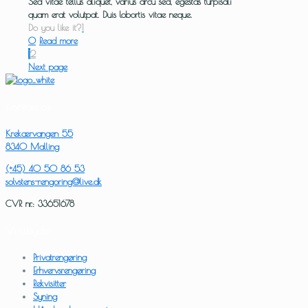
Sed vitae tellus aliquet, varius arcu sed, egestas turpisali
quam erat volutpat. Duis lobortis vitae neque.
Do you like it?
1
0
Read more
1
2
Next page
Kontakt os
Krekærvangen 55
8340 Malling
(+45) 40 50 86 53
solvstens-rengoring@live.dk
CVR nr.: 33651678
Vi tilbyder
Privatrengøring
Erhvervsrengøring
Rekvisitter
Syning