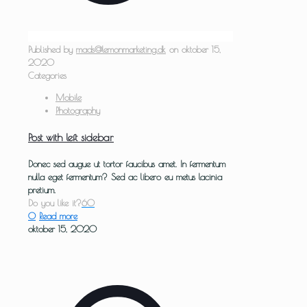
Published by
mads@lemonmarketing.dk
on
oktober 15,
2020
Categories
Mobile
Photography
Post with left sidebar
Donec sed augue ut tortor faucibus amet. In fermentum
nulla eget fermentum? Sed ac libero eu metus lacinia
pretium.
Do you like it?
60
0
Read more
oktober 15, 2020