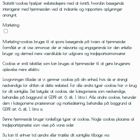
Statistik-cookies hjælper webstedsejere med at forstå, hvordan besøgende
interagerer med hjemmesiden ved at indsamle og rapportere oplysninger
anonymt.
Marketing
Marketing-cookies bruges til at spore besøgende på tværs af hjemmesider.
Formålet er at vise annoncer, der er relevante og engagerende for den enkelte
bruger og dermed mere værdifulde for udgivere og tredjepartsannoncører.
Cookies er små tekstfiler, som kan bruges af hjemmesider til at gøre brugerens
oplevelse mere effektiv.
Lovgivningen tillader, at vi gemmer cookies på din enhed, hvis de er strengt
nødvendige for driften af dette websted. For alle andre typer cookies har vi brug
for dit samtykke. Det betyder, at cookies, der kategoriseres som nødvendige,
behandles på baggrund af GDPR art. 6, stk. 1, litra f. Alle andre cookies, herunder
dem i kategorierne præferencer og markedsføring, behandles på baggrund af
GDPR art. 6, stk. 1, litra a.
Denne hjemmeside bruger forskellige typer af cookies. Nogle cookies placeres af
tredjepartstjenester, som vises på vores sider.
Du kan til enhver tid ændre eller trække dit samtykke tilbage via