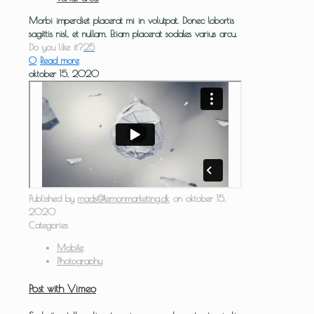
Morbi imperdiet placerat mi in volutpat. Donec lobortis
sagittis nisl, et nullam. Etiam placerat sodales varius arcu.
Do you like it?
25
0
Read more
oktober 15, 2020
Published by
mads@lemonmarketing.dk
on
oktober 15,
2020
Categories
Mobile
Photography
Post with Vimeo