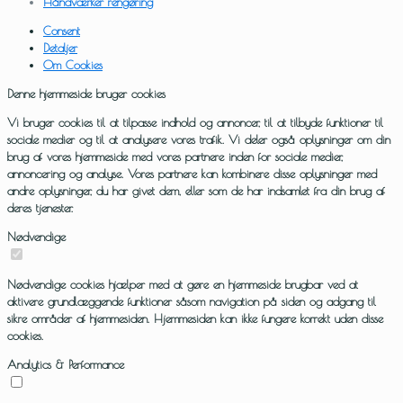
Håndværker rengøring
Consent
Detaljer
Om Cookies
Denne hjemmeside bruger cookies
Vi bruger cookies til at tilpasse indhold og annoncer, til at tilbyde funktioner til
sociale medier og til at analysere vores trafik. Vi deler også oplysninger om din
brug af vores hjemmeside med vores partnere inden for sociale medier,
annoncering og analyse. Vores partnere kan kombinere disse oplysninger med
andre oplysninger, du har givet dem, eller som de har indsamlet fra din brug af
deres tjenester.
Nødvendige
Nødvendige cookies hjælper med at gøre en hjemmeside brugbar ved at
aktivere grundlæggende funktioner såsom navigation på siden og adgang til
sikre områder af hjemmesiden. Hjemmesiden kan ikke fungere korrekt uden disse
cookies.
Analytics & Performance