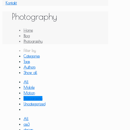
Kontakt
Photography
Home
Blog
Photography
Filter by
Categories
Tags
Authors
Show all
All
Mobile
Motion
Photography
Uncategorized
All
css3
design