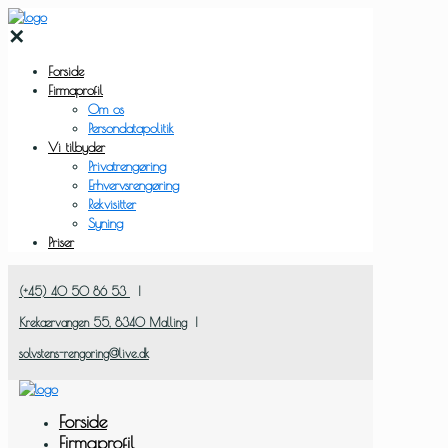
✕
Forside
Firmaprofil
Om os
Persondatapolitik
Vi tilbyder
Privatrengøring
Erhvervsrengøring
Rekvisitter
Syning
Priser
(+45) 40 50 86 53
|
Krekærvangen 55, ​8340 Malling
|
solvstens-rengoring@live.dk
Forside
Firmaprofil