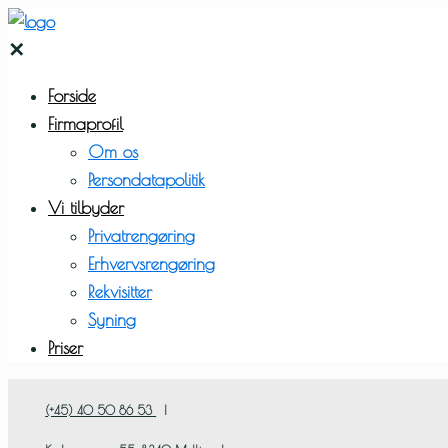
✕
Forside
Firmaprofil
Om os
Persondatapolitik
Vi tilbyder
Privatrengøring
Erhvervsrengøring
Rekvisitter
Syning
Priser
(+45) 40 50 86 53
|