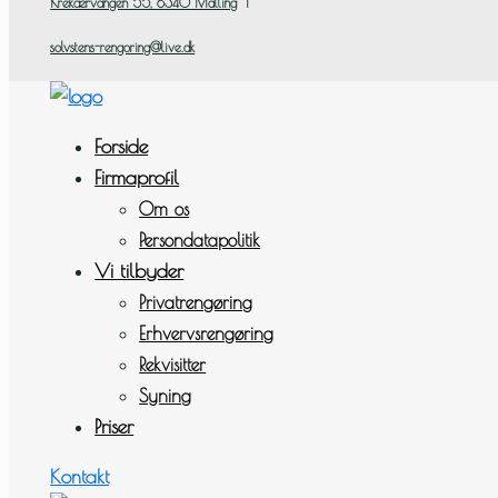
Krekærvangen 55, ​8340 Malling
|
solvstens-rengoring@live.dk
Forside
Firmaprofil
Om os
Persondatapolitik
Vi tilbyder
Privatrengøring
Erhvervsrengøring
Rekvisitter
Syning
Priser
Kontakt