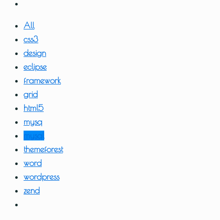
All
css3
design
eclipse
framework
grid
html5
mysq
mysql
themeforest
word
wordpress
zend