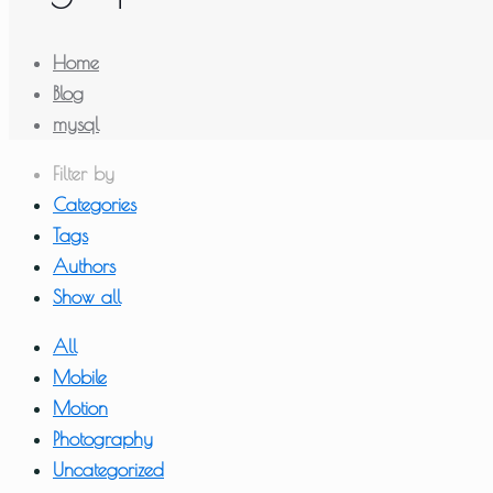
Home
Blog
mysql
Filter by
Categories
Tags
Authors
Show all
All
Mobile
Motion
Photography
Uncategorized