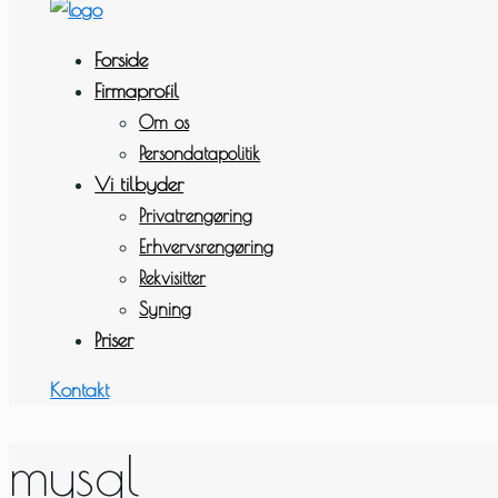
Forside
Firmaprofil
Om os
Persondatapolitik
Vi tilbyder
Privatrengøring
Erhvervsrengøring
Rekvisitter
Syning
Priser
Kontakt
mysql